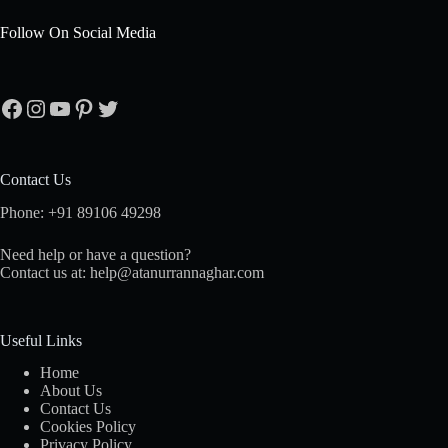
Follow On Social Media
Facebook
Instagram
YouTube
Pinterest
Twitter
Contact Us
Phone: +91 89106 49298
Need help or have a question?
Contact us at: help@atanurrannaghar.com
Useful Links
Home
About Us
Contact Us
Cookies Policy
Privacy Policy