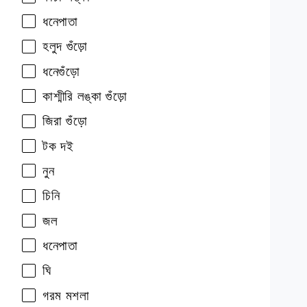
ধনেপাতা
হলুদ গুঁড়ো
ধনেগুঁড়ো
কাশ্মীরি লঙ্কা গুঁড়ো
জিরা গুঁড়ো
টক দই
নুন
চিনি
জল
ধনেপাতা
ঘি
গরম মশলা