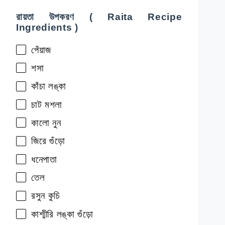
রায়তা উপকরণ ( Raita Recipe
Ingredients )
পেঁয়াজ
শসা
কাঁচা লঙ্কা
চাট মশলা
কালো নুন
জিরে গুঁড়ো
ধনেপাতা
তেল
রসুন কুচি
কাশ্মীরি লঙ্কা গুঁড়ো