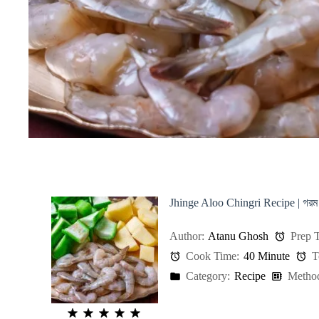
Jhinge Aloo Chingri Recipe | গরম ভা
Author:
Atanu Ghosh
Prep T
Cook Time:
40 Minute
T
Category:
Recipe
Metho