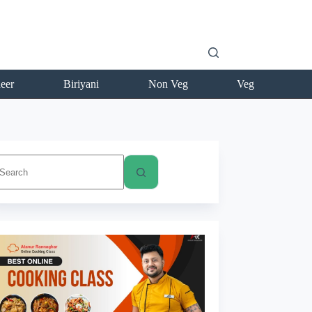
eer
Biriyani
Non Veg
Veg
No
esults