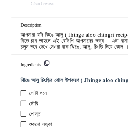
5
from
1
reviews
Description
আপনারা যদি ঝিঙে আলু
( Jhinge aloo chingri reci
নিতে চান তাহলে এই রেসিপি আপনাদের জন্য । এটা বান
চলুন তবে দেখে
নেওয়া যাক ঝিঙে
,
আলু
,
চিংড়ি দিয়ে ঝোল 
Ingredients
ঝিঙে আলু চিংড়ির ঝোল উপকরণ
( Jhinge aloo chin
গোটা ধনে
মৌরি
পোস্ত
শুকনো লঙ্কা