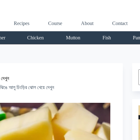
Recipes
Course
About
Contact
ner
Chicken
Mutton
Fish
Pan
r
দেখুন
ে আলু চিংড়ির ঝোল খেয়ে দেখুন