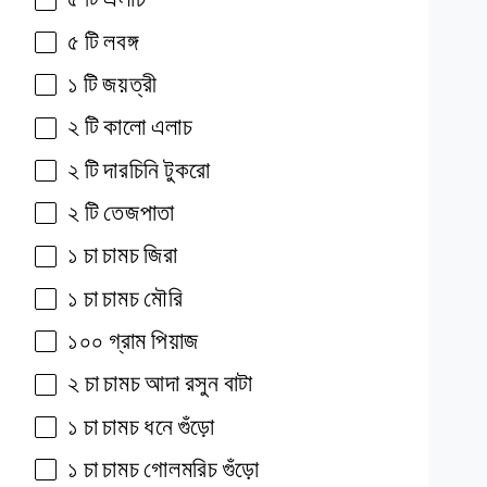
৫
টি
লবঙ্গ
১
টি
জয়ত্রী
২
টি
কালো
এলাচ
২
টি
দারচিনি
টুকরো
২
টি
তেজপাতা
১
চা
চামচ
জিরা
১
চা
চামচ
মৌরি
১০০
গ্রাম
পিয়াজ
২
চা
চামচ
আদা
রসুন
বাটা
১
চা
চামচ
ধনে
গুঁড়ো
১
চা
চামচ
গোলমরিচ
গুঁড়ো