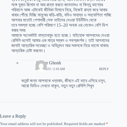
সঙ্গে যুক্ত ছিলাম না আর রান্না করতে জানতামও না কিন্তু ভাগ্যের
পরিহাসে আজ এটাকেই জীবিকা হিসাবে নিয়ে, নিজেই রান্না করে আবার
খাবার পৌঁছে দিচ্ছি মানুষের বাড়ি-বাড়ি, যদিও সাহায্য ও সহযোগিতা পাচ্ছি
আপনার মতোই পেশাদারী সেফ ভাইদের দেওয়া ইউটিউব থেকে
তবে সমস্যা হচ্ছে বেশি পরিমাণে 15–20 অথবা এর থেকেও বেশি ডিশ
করার সময়
আমাকে অনেকটাই নাস্তানাবুদ হতে হচ্ছে। যাইহোক আপনাদের দেওয়া
রেসিপি গুলোই আমার এক মাত্র সম্বল ও পথপ্রদর্শক। তাই আপনাদের
জানাই আন্তরিক শুভেচ্ছা ও অভিনন্দন আর সকলকে নিয়ে ভালো থাকার
আন্তরিক চেষ্টা করবেন।
Atanur Ghosh
03/20/2023 / 2:43 AM
REPLY
কমেন্ট জন্য আপনাকে ধন্যবাদ, জীবনে এই ভাবে এগিয়ে চলুন,
আরো ভিডিও দেখতে থাকুন, নতুন নতুন রেসিপি শিখুন
Leave a Reply
Your email address will not be published.
Required fields are marked
*