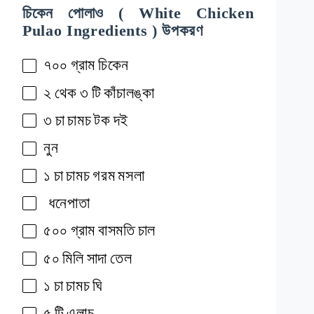
চিকেন পোলাও ( White Chicken
Pulao Ingredients ) উপকরণ
৭০০
গ্রাম
চিকেন
২
থেক
৩
টি
কাঁচালঙ্কা
৩
চা
চামচ
টক
দই
নুন
১
চা
চামচ
গরম
মসলা
ধনেপাতা
৫০০
গ্রাম
বাসমতি
চাল
৫০
মিলি
সাদা
তেল
১
চা
চামচ
ঘি
৫
টি
এলাচ