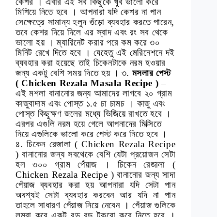
কেশর । এবার এই সব কিছুকে খুব ভালো করে
মিশিয়ে নিতে হবে । আপনারা যদি কেশর না পান
সেক্ষেত্রে সামান্য হলুদ গুঁড়ো ব্যবহার করতে পারেন,
তবে কেশর দিয়ে দিলে এর স্বাদ এবং রং সব থেকে
ভালো হয় । ম্যারিনেট করার পরে কম করে ৩০
মিনিট রেখে দিতে হবে । যেহেতু এই মেরিনেশনে দই
ব্যবহার করা হয়েছে তাই চিকেনটাকে নরম হওয়ার
জন্য একটু বেশি সময় দিতে হয় ।
৩.
মসলার পেস্ট
( Chicken Rezala Masala Recipe )
–
এই মশলা বানানোর জন্য আমাদের লাগবে ২০ গ্রাম
কাজুবাদাম এবং পোস্ত ১.৫ চা চামচ । কাজু এবং
পোস্ত কিছুক্ষণ জলের মধ্যে ভিজিয়ে রাখতে হবে ।
এরপর এগুলি নরম হয়ে গেলে আপনাদের মিক্সিতে
নিয়ে এগুলিকে ভালো করে পেস্ট করে নিতে হবে ।
৪. চিকেন রেজালা ( Chicken Rezala Recipe
) বানানোর জন্য সবথেকে বেশি যেটা প্রয়োজন সেটা
হল ৩০০ গ্রাম পেঁয়াজ । চিকেন রেজালা (
Chicken Rezala Recipe ) বানানোর জন্য সাদা
পেঁয়াজ ব্যবহার করা হয় আপনারা যদি সেটা পান
অবশ্যই সেটা ব্যবহার করবেন আর যদি না পান
তাহলে সাধারণ পেঁয়াজ নিয়ে নেবেন । পেঁয়াজ গুলিকে
লম্বা করে একটু বড় বড় টুকরো করে নিতে হবে ।