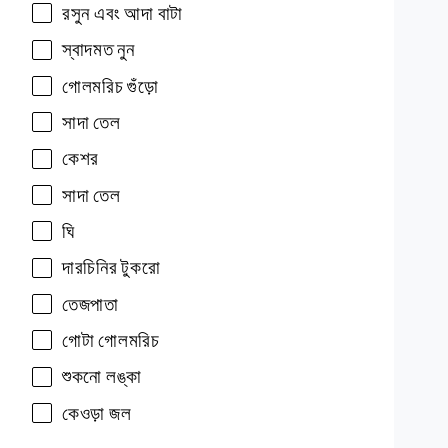
রসুন
এবং
আদা
বাটা
স্বাদমত
নুন
গোলমরিচ
গুঁড়ো
সাদা
তেল
কেশর
সাদা
তেল
ঘি
দারচিনির
টুকরো
তেজপাতা
গোটা
গোলমরিচ
শুকনো
লঙ্কা
কেওড়া
জল