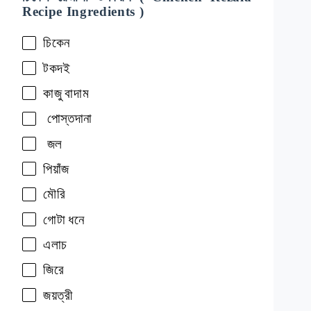
Recipe Ingredients )
চিকেন
টকদই
কাজু
বাদাম
পোস্তদানা
জল
পিয়াঁজ
মৌরি
গোটা
ধনে
এলাচ
জিরে
জয়ত্রী