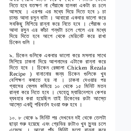
নিতে হবে যতক্ষণ না পেঁয়াজে হালকা একটা রং চলে
আসছে । এরপর এর মধ্যে দিয়ে দিতে হবে ১ চা
চামচ আদা রসুন বাটা । আবারো একবার ভালো করে
সবকিছু মিশিয়ে রান্না করে নিতে হবে । পেঁয়াজ ও
আদা রসুন এর কাঁচা গন্ধটা চলে গেলে এর মধ্যে
দিয়ে দিতে হবে আগে থেকে মেরিনেট করে রাখা
চিকেন গুলি ।
৯. চিকেন গুলিকে একবার ভালো করে মসলার সাথে
মিশিয়ে ঢাকনা দিয়ে আপনাদের এটাকে রান্না করে
দিতে হবে । চিকেন রেজালা Chicken Rezala
Recipe ) বানানোর জন্য চিকেন গুলিকে খুব
বেশিক্ষণ কষাতে হয় না । ঢাকনা দেওয়ার পর
গ্যাসের ফ্লেম কমিয়ে ১০ থেকে ১৫ মিনিট মতন
রান্না করে নিতে হবে । যেহেতু ম্যারিনেশনে কেশর
ব্যবহার করা হয়েছিল তাই চিকেনের রংটা আস্তে
আস্তে একটু পরিবর্তন হওয়া শুরু হবে ।
১০. ৮ থেকে ৯ মিনিট পর দেখবেন দই থেকে তেলটা
ছাড়া শুরু হয়েছে এবং গ্রেভির রংটাও খুব সুন্দর চলে
এসেছে । আরো পাঁচ মিনিট মতো রান্না করে