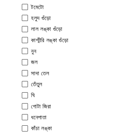
টমেটো
হলুদ গুঁড়ো
লাল লঙ্কা গুঁড়ো
কাশ্মীরি লঙ্কা গুঁড়ো
নুন
জল
সাদা তেল
তেঁতুল
ঘি
গোটা জিরা
ধনেপাতা
কাঁচা লঙ্কা