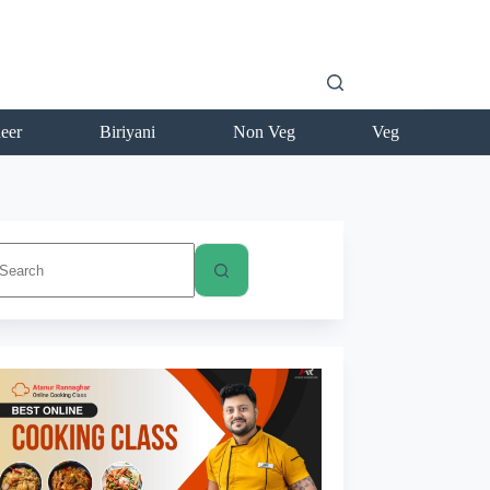
eer
Biriyani
Non Veg
Veg
No
esults