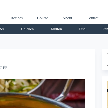
Recipes
Course
About
Contact
ner
Chicken
Mutton
Fish
Pan
r
়ে নিন