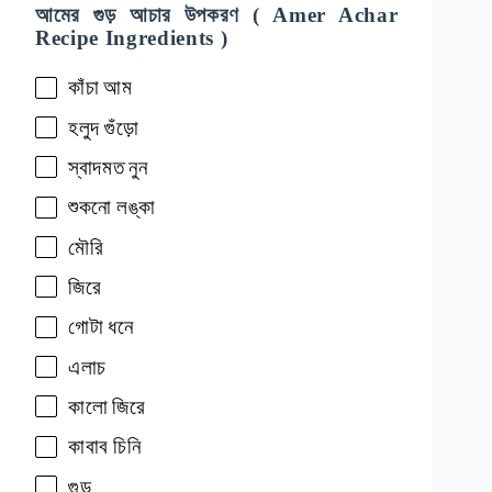
আমের গুড় আচার উপকরণ ( Amer Achar
Recipe Ingredients )
কাঁচা
আম
হলুদ
গুঁড়ো
স্বাদমত
নুন
শুকনো
লঙ্কা
মৌরি
জিরে
গোটা
ধনে
এলাচ
কালো
জিরে
কাবাব
চিনি
গুড়