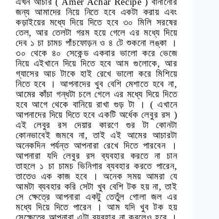
এখন আচার ( Amer Achar Recipe ) বানানোর
জন্য আমাদের নিয়ে নিতে হবে একটা করায় এবং
কড়াইয়ের মধ্যে দিয়ে দিতে হবে ৩০ মিলি সরষের
তেল, আর তেলটা গরম হয়ে গেলে এর মধ্যে দিয়ে
দেব ১ চা চামচ পাঁচফোড়ন ও ৪ টে শুকনো লঙ্কা ।
৩০ থেকে ৪০ সেকেন্ড একবার ভালো করে ভেজে
নিয়ে এইখানে দিয়ে দিতে হবে আম গুলোকে, আর
গ্যাসের আচ টাকে হাই রেখে ভালো করে মিশিয়ে
নিতে হবে । আপনাদের খুব বেশি মেশাতে হবে না,
আমের কাঁচা গন্ধটা চলে গেলে এর মধ্যে দিয়ে দিতে
হবে আগে থেকে বানিয়ে রাখা গুড় টা । ( এখানে
আপনাদের দিয়ে দিতে হবে একটি অর্ধেক লেবুর রস )
এই লেবুর রস দেয়ার কারণে গুর টা কোনটা
কোনভাবেই জমবে না, তাই এই আমের আচারটা
অনেকদিন পর্যন্ত আপনারা রেখে দিতে পারবেন ।
আপনারা যদি লেবুর রস ব্যবহার করতে না চান
তাহলে ১ চা চামচ ভিনিগার ব্যবহার করতে পারেন,
তাতেও এক কাজ হবে । অনেক সময় আমরা যে
আমটা ব্যবহার করি সেটা খুব বেশি টক হয় না, তাই
সে ক্ষেত্রে আপনারা একটু তেতুঁল গোলা জল এর
মধ্যে দিয়ে দিতে পারেন । আম যদি খুব টক হয়
সেক্ষেত্রে আপনারা এটা ব্যবহার না করলেও হবে ।