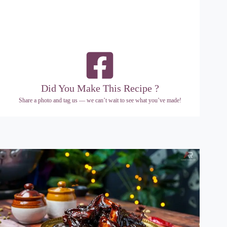
Did You Make This Recipe ?
Share a photo and tag us — we can’t wait to see what you’ve made!