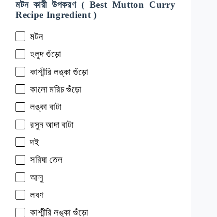
মটন কারী উপকরণ ( Best Mutton Curry
Recipe Ingredient )
মটন
হলুদ
গুঁড়ো
কাশ্মীরি
লঙ্কা
গুঁড়ো
কালো
মরিচ
গুঁড়ো
লঙ্কা
বাটা
রসুন
আদা
বাটা
দই
সরিষা
তেল
আলু
লবণ
কাশ্মীরি
লঙ্কা
গুঁড়ো