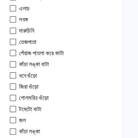
এলাচ
লবঙ্গ
দারুচিনি
তেজপাতা
পেঁয়াজ
পাতলা
করে
কাটা
কাঁচা
লঙ্কা
বাটা
ধনে
গুঁড়ো
জিরা
গুঁড়ো
গোলমরিচ
গুঁড়ো
টমেটো
বাটা
জল
কাঁচা
লঙ্কা