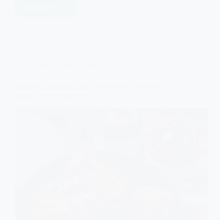
Read More
Chilli
Cheese
Toast
Recipe
|
চিলি
Atanu Ghosh
04/27/2023
চীজ
টোস্ট
মাত্র
Kumror Chokka Recipe | কুমড়োর ছক্কা রেসিপি সম্পূর্ণ
৫
নিরামিষ ও স্পেশাল ভাজামসলা
মিনিটের
স্ন্যাকস
রেসিপি