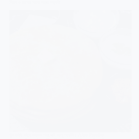
ও
নিয়ম ও মাপের সাথে সহজ পদ্ধতি
স্পেশাল
ভাজামসলা
খুব সহজ ভাবে একদম পারফেক্ট আলু পরোটা ( Aloo Paratha