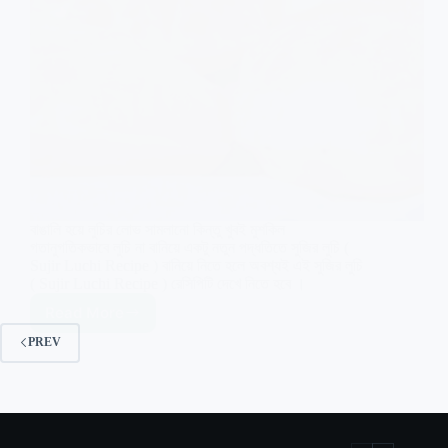
বাঙালি হয়ে লুচির লোভ সামলানো কিন্তু খুবই মুশকিল
গতানুগতিকভাবে লুচি না বানিয়ে একটু নতুন পদ্ধতিতে সুজির লুচি (
Sujir Luchi Recipe ) বানিয়ে নিতে হলে অবশ্যই এই সুজির লুচি
( Sujir Luchi Recipe ) রেসিপিটি দেখে নিতে হবে ।
Read More
Sujir
Luchi
PREV
Recipe
in
Bengali
|
সুজির