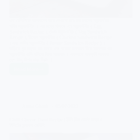
এই রেসিপিতে আপনাদের করে দেখানো হবে চার রকমের স্যান্ডউইচ,
পনির স্যান্ডউইচ । এর মধ্যে থাকছে এগ স্যান্ডউইচ ( Egg
Sandwich Recipe ), ভেজ স্যান্ডউইচ ( Veg Sandwich
Recipe ), চিকেন স্যান্ডউইচ ( Chicken Sandwich Recipe
) এবং পানির স্যান্ডউইচ ( Paneer Sandwich Recipe ) ।
বাড়িতে খুব সহজে কম সময়ে এবং ঘরোয়া উপকরণ দিয়ে আপনারা এই
স্যান্ডউইচ গুলি বানিয়ে নিতে পারবেন । একসাথে অবশ্যই থাকতে
বেশ কিছু টিপস এবং ট্রিক্স ।
Read More
Easy
Sandwich
Recipes
|
৪
রকমের
Atanu Ghosh
05/07/2023
সহজ
স্যান্ডউইচ
রেসিপি
Chilli Cheese Toast Recipe | চিলি চীজ টোস্ট মাত্র ৫
বানিয়ে
মিনিটের স্ন্যাকস রেসিপি
নিন
ঘরে