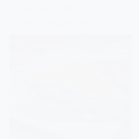
Ideas
Atanu Ghosh
06/29/2023
in
Bengali
|
Easy Sandwich Recipes | ৪ রকমের সহজ স্যান্ডউইচ রেসিপি
মাত্র
বানিয়ে নিন ঘরে থাকা উপকরণ দিয়েই
২
টি
আলু
দিয়ে
বানিয়েনিন
স্বাস্থকর
ও
মুখরোচক
টিফিন