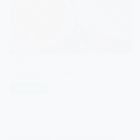
প্রত্যেকদিন সকালে ব্রেকফাস্টে কি রান্না হবে সেটা একটা বড়
চিন্তার বিষয় । তাই এই রেসিপিতে আপনারা পেয়ে যাবেন দুই কাপ
চিনি দিয়ে তৈরি তিন রকমের সুস্বাদু ব্রেকফাস্ট রেসিপি ( Easy
Healthy Breakfast ) । এই রেসিপিটা বানিয়ে নেওয়া যতটা সহজ
এটা ততটাই স্বাস্থ্যকর ।
Read More
Easy
Healthy
Breakfast
Ideas
in
Bengali
Atanu Ghosh
12/13/2023
|
এক
কাপ
Chicken Stew Recipe | চিকেন স্ট্যু রেসিপি সুস্বাদু ও সাস্থ্যকর