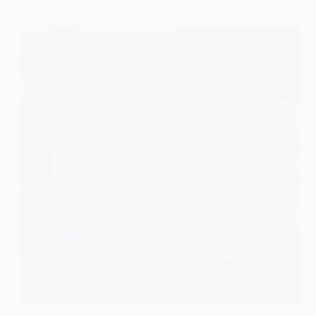
চিড়ে
দুই হবে
দিয়ে
তৈরি
ঝটপট
সকালের
নাস্তা
দোকানে গিয়ে সব সময় স্বাস্থ্যকর চিকেন স্ট্যু ( Chicken Stew