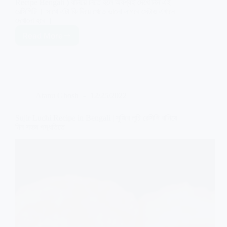
Recipe Bengali ) বানিয়ে নিতে হলে অবশ্যই দেখে নিন এই
রেসিপিটি । সাথে এটা কি দিয়ে খেতে ভালো লাগবে সেটাও এখানে
দেখানো হবে ।
Read More
Aloo
Paratha
Recipe
Bengali
|
আলু
Atanu Ghosh
12/25/2022
পরোটা
রেসিপি
সঠিক
Sujir Luchi Recipe in Bengali | সুজির লুচি রেসিপি বানিয়ে
নিয়ম
নিন সহজ পদ্ধতিতে
ও
মাপের
সাথে
সহজ
পদ্ধতি