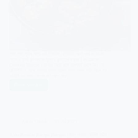
গরম গরম লুচির সাথে এই নিরামিষ রেসিপিটি খেতে কার না ভালো
লাগে । তাই খুব সহজে সুস্বাদু কুমড়োর ছক্কা ( Kumror
Chokka Recipe ) বানিয়ে নিতে হলে অবশ্যই দেখে নিন এই
রেসিপিটি । সাথে থাকছে একটা বিশেষ ভাজা মশলা যেটা দিলে এই
রেসিপি এর স্বাদ অনেক গুণ বেড়ে যায়।
Read More
Kumror
Chokka
Recipe
|
কুমড়োর
ছক্কা
Atanu Ghosh
01/24/2023
রেসিপি
সম্পূর্ণ
নিরামিষ
Aloo Paratha Recipe Bengali | আলু পরোটা রেসিপি সঠিক