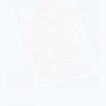
থাকা
উপকরণ
দিয়েই
এই রেসিপিটা বানানো যতটাই সোজা খেতে ততটাই মুখরোচক । ছোট
থেকে বড় সবাই এই রেসিপিটা খেতে খুবই পছন্দ করেন । এখানে দুই
রকম পদ্ধতিতে চিলি চিজ টোস্ট ( Chilli Cheese Toast
Recipe ) করে দেখানো হয়েছে ।