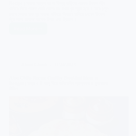
Recipe ) খাওয়া সম্ভব হয় না কিন্তু বাড়িতে এরকম চিকেন স্ট্যু
বানিয়ে নিতে পারলে ছোট থেকে বড় সবার খুব পছন্দ হবে । তবে চলুন
দেখে নেওয়া যাক খুব সহজে বাড়িতে কিভাবে বানিয়ে নেবেন চিকেন
স্ট্যু সাথে থাকছে অনেক টিপস এবং ট্রিকস ।
Read More
Chicken
Stew
Recipe
|
চিকেন
স্ট্যু
Atanu Ghosh
11/24/2023
রেসিপি
সুস্বাদু
ও
Aloo Chilla Recipe Healthy Breakfast Ideas in
সাস্থ্যকর
Bengali | মাত্র ২ টি আলু দিয়ে বানিয়েনিন স্বাস্থকর ও মুখরোচক
দুই
টিফিন
হবে