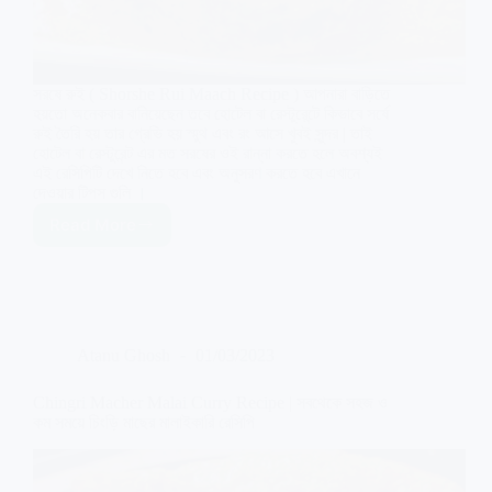
সরষে রুই ( Shorshe Rui Maach Recipe ) আপনারা বাড়িতে
হয়তো অনেকবার বানিয়েছেন তবে হোটেল বা রেস্টুরেন্টে কিভাবে সর্ষে
রুই তৈরি হয় তার গ্রেভি হয় স্মুথ এবং রং আসে খুবই সুন্দর | তাই
হোটেল বা রেস্টুরেন্ট এর মত সরষের ওই রান্না করতে হলে অবশ্যই
এই রেসিপিটি দেখে নিতে হবে এবং অনুসরণ করতে হবে এখানে
দেওয়ার টিপস গুলি ।
Read More
Shorshe
Rui
Maach
Recipe
|
সরষে
Atanu Ghosh
01/03/2023
রুই
রেসিপি
| রুই
Chingri Macher Malai Curry Recipe | সবথেকে সহজ ও
মাছের
কম সময়ে চিংড়ি মাছের মালাইকারি রেসিপি
শর্ষে
ঝাল