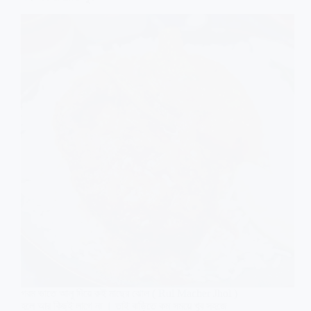
বিয়ে
বাড়ি
স্টাইলে
আসল
রেসিপি
গরম ভাতে আলু দিয়ে রুই মাছের ঝোল ( Rui Macher Jhol )
হলে আর কিছুই লাগে না । তাই বাড়িতে কম সময়ে খুব সহজে