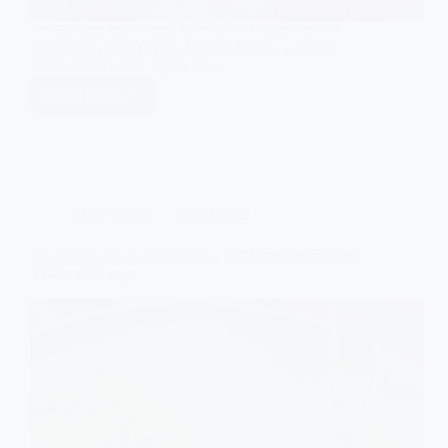
আপনারা হয়তো কাতলা মাছের অনেক রেসিপি খেয়েছেন তবে এই
কাতলা মাছের রেজালা ( Katla Macher Rezala ) রেসিপিটা
বাড়িতে তৈরি করে খাবার অনুরোধ রইল ।
Read More
Katla
Macher
Rezala
Recipe
|
আসল
Atanu Ghosh
04/30/2023
বাঙালি
কাতলা
মাছের
Bhetki Macher Paturi Recipe | ভেটকি মাছের পাতুরি একবার
রেজালা
এইভাবে বানিয়ে দেখুন
রেসিপি