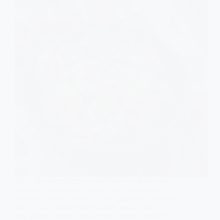
বাড়িতে হঠাৎ করে গেস্ট চলে এলে চিংড়ি মাছ দিয়ে খুব কম সময়ে
আপনারা এই বাটার গার্লিক ( Butter Garlic Prawns ) রেসিপিটি
বানিয়ে নিতে পারবেন । আলাদা করে আর রেস্টুরেন্ট থেকে কিনে খেতে
হবে না । এই রেসিপিটি বানানো খুবই সহজ, এছাড়া একদম
রেস্টুরেন্টের মতন রান্নাটা করার জন্য থাকবে অনেকটি এবং ট্রিক্স ।