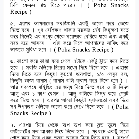
চিলি ফ্লেক্স নাও দিতে পারেন ।
( Poha Snacks
Recipe )
৫. এরপর আপনাদের সবজিগুলি একটু ভালো করে ভেজে
নিতে হবে । খুব বেশিক্ষণ থাকার দরকার নেই কিছুক্ষণ সতে
করে নিলেই এর মধ্যে থেকে ময়েশ্চার বেরিয়ে যাবে এবং একটু
নরম হয়ে আসবে । এটা করে নিলে আপনাদের সাফিং করে
ভাজতে সুবিধা হবে ।
( Poha Snacks Recipe )
৬. ভালো করে ভাজা হয়ে গেলে এটাকে একটু ঠান্ডা করে নিতে
হবে । সবজি গুলিকে চিরের মধ্যে দিয়ে দিতে হবে । এছাড়া
দিয়ে দিতে হবে কিছুটা কুচনো ধনেপাতা
,
১/২ লেবুর রস
,
কিছুটা ভাজা বাদাম ( বাদাম গুলি ক্রাশ করে দিতে হবে ) ।
আর সবশেষে বাইন্ডিং এর জন্য দিয়ে দিতে হবে ৩ টি সিদ্ধ
আলু এবং ১ কাপ বেসন । আলু গুলিকে সিদ্ধ করে গ্রেট
করে নিতে হবে । এরপর আরো কিছুটা স্বাদমতো লবণ দিয়ে
সব উপকরণ গুলিকে ভালো করে মেখে নিতে হবে ।
( Poha
Snacks Recipe )
৭. এরপর চিরে থেকে অল্প অল্প করে মন্ড তুলে নিয়ে
কাটলেটের মত আকার দিয়ে নিতে হবে । প্রথমে একটু হাতে
গোল করে নিয়ে একটু লম্বা আকার দিয়ে নিতে হবে । সম্পূর্ণ