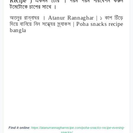
Recipe )
একদম তৈরি ।
গরম গরম পরিবেশন করুন
টমেটোকে
চাপের
সাথে
।
অতনুর
রান্নাঘর
।
Atanur Rannaghar |
১ কাপ চিঁড়ে
দিয়ে বানিয়ে নিন সন্ধ্যের স্ন্যাকস
| Poha snacks recipe
bangla
Find it online
:
https://atanurrannagharrecipe.com/poha-snacks-recipe-evening-
snacks/