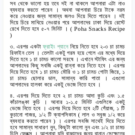
সব থেকে ভালো হয় তবে দই না থাকলে আপনারা এটা নাও
ব্যবহার করতে পারেন । অথবা আপনারা চিরে টাকে নরম
করে নেওয়ার জন্য সামান্য জলও দিয়ে দিতে পারেন । দই
দিয়ে চিরে মাখিয়ে নেওয়ার পরে আপনাদের ঢাকা দিয়ে রেস্টে
রেখে দিতে হবে ৫-৭ মিনিট ।
( Poha Snacks Recipe
)
৩. এরপর একটা
ফ্রাইং প্যানে
নিয়ে নিতে হবে ২-৩ চা চামচ
রিফাইন তেল । তেলটা একটু গরম হয়ে গেলে এর মধ্যে দিয়ে
দিতে হবে ১ চা চামচ কালো সরষে । এখানে স্টাফিং এর জন্য
আপনাদের কিছু সবজি একটু রান্না করে নিতে হবে । এরপর
দিয়ে দিতে হবে ১ চা চামচ মৌরি ও ১ চা চামচ গোটা জিরে
,
১
চা চামচ ছোলার ডাল
,
সামান্য কারি পাতা । এগুলো
আপনাদের হালকা করে একটু ভেজে নিতে হবে ।
৪. এরপর দিয়ে দিতে হবে ২ চা চামচ আদা কুচি এবং ১.৫
কাঁচালঙ্কা কুচি । আবার ১-১.৫ মিনিট এগুলিকে একটু
ভেজে নিতে হবে । এরপর দিয়ে দিতে হবে ২টি পেঁয়াজ
,
১ টি
কুচানো গাজর
,
১/২ টি ক্যাপসিকাম ( লাল ও সবুজ ১/২ করে
ব্যবহার করতে পারেন ) । এরপর সবজি সাথেই দিয়ে দিতে
হবে সামান্য সাধারণ নুন
,
কিছুটা কালো নুন এবং ১/২ চা চামচ
চিলি ফ্লেক্স । আপনারা যদি বাচ্চাদের জন্য বানান সেক্ষেত্রে